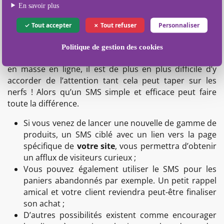
En savoir plus
Tout accepter
Tout refuser
Personnaliser
Et pour les e-commerçants ?
Politique de gestion des cookies
Là aussi, le SMS sera votre allié. Les publicités affluent
en masse en ligne, il est de plus en plus difficile d’y
accorder de l’attention tant cela peut taper sur les
nerfs ! Alors qu’un SMS simple et efficace peut faire
toute la différence.
Si vous venez de lancer une nouvelle de gamme de
produits, un SMS ciblé avec un lien vers la page
spécifique de
votre site
, vous permettra d’obtenir
un afflux de visiteurs curieux ;
Vous pouvez également utiliser le SMS pour les
paniers abandonnés par exemple. Un petit rappel
amical et votre client reviendra peut-être finaliser
son achat ;
D’autres possibilités existent comme encourager