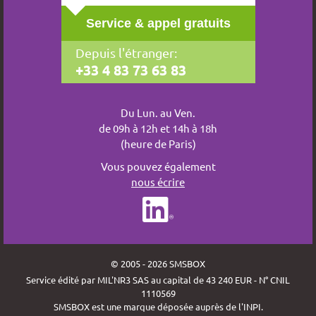
Service & appel gratuits
Depuis l'étranger:
+33 4 83 73 63 83
Du Lun. au Ven.
de 09h à 12h et 14h à 18h
(heure de Paris)
Vous pouvez également
nous écrire
© 2005 - 2026 SMSBOX
Service édité par MIL'NR3 SAS au capital de 43 240 EUR - N° CNIL
1110569
SMSBOX est une marque déposée auprès de l'INPI.