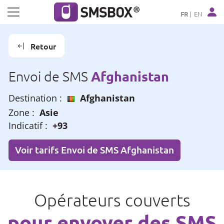
Panneau de gestion des cookies
FR
EN
Retour
Afghanistan
Envoi de SMS
Destination :
Afghanistan
Zone :
Asie
Indicatif :
+93
Voir tarifs Envoi de SMS Afghanistan
Opérateurs couverts
pour envoyer des SMS