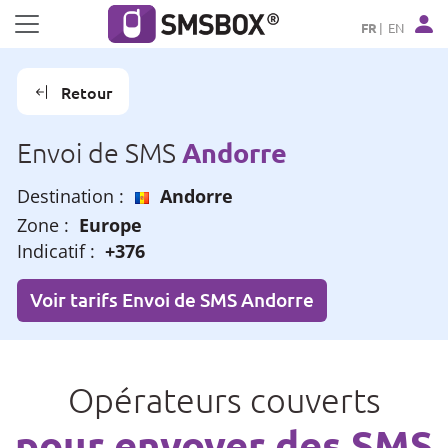
Panneau de gestion des cookies
FR
EN
Retour
Andorre
Envoi de SMS
Destination :
Andorre
Zone :
Europe
Indicatif :
+376
Voir tarifs Envoi de SMS Andorre
Opérateurs couverts
pour envoyer des SMS