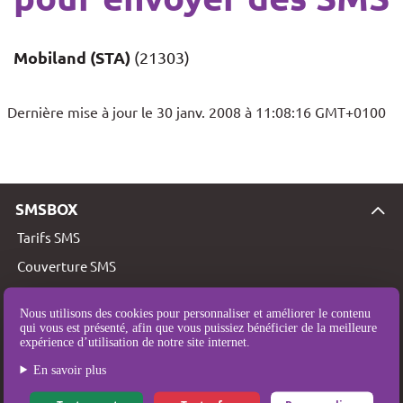
Mobiland (STA)
(21303)
Dernière mise à jour le 30 janv. 2008 à 11:08:16 GMT+0100
SMSBOX
Tarifs SMS
Couverture SMS
Qui sommes-nous ?
Nous utilisons des cookies pour personnaliser et améliorer le contenu
Mentions légales
qui vous est présenté, afin que vous puissiez bénéficier de la meilleure
expérience d’utilisation de notre site internet.
Conditions Générales d’Utilisation et de Vente
En savoir plus
Politique de protection des données