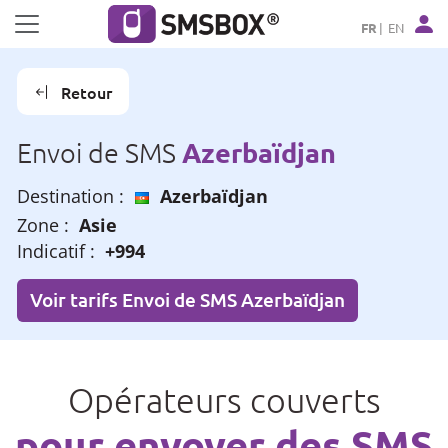
Panneau de gestion des cookies
FR
EN
Retour
Azerbaïdjan
Envoi de SMS
Destination :
Azerbaïdjan
Zone :
Asie
Indicatif :
+994
Voir tarifs Envoi de SMS Azerbaïdjan
Opérateurs couverts
pour envoyer des SMS