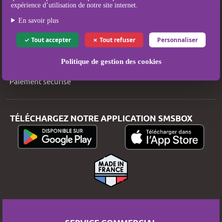
Couverture SMS
expérience d’utilisation de notre site internet.
Qui sommes-nous ?
En savoir plus
Mentions légales
Tout accepter
Tout refuser
Personnaliser
Conditions Générales d’Utilisation et de Vente
Politique de gestion des cookies
Politique de protection des données
Paiement sécurisé
TÉLÉCHARGEZ NOTRE APPLICATION SMSBOX