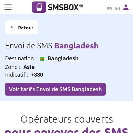
Panneau de gestion des cookies
FR
EN
Retour
Bangladesh
Envoi de SMS
Destination :
Bangladesh
Zone :
Asie
Indicatif :
+880
Voir tarifs Envoi de SMS Bangladesh
Opérateurs couverts
pour envoyer des SMS