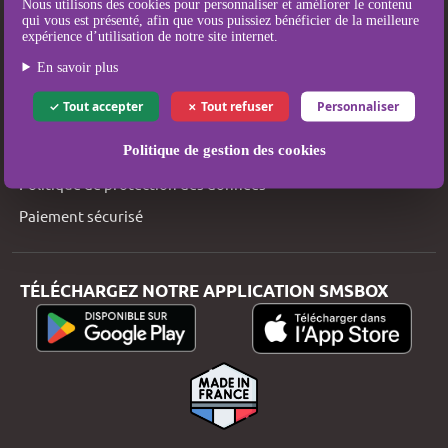
Nous utilisons des cookies pour personnaliser et améliorer le contenu
qui vous est présenté, afin que vous puissiez bénéficier de la meilleure
Tarifs SMS
expérience d’utilisation de notre site internet.
Couverture SMS
En savoir plus
Qui sommes-nous ?
Tout accepter
Tout refuser
Personnaliser
Mentions légales
Politique de gestion des cookies
Conditions Générales d’Utilisation et de Vente
Politique de protection des données
Paiement sécurisé
TÉLÉCHARGEZ NOTRE APPLICATION SMSBOX