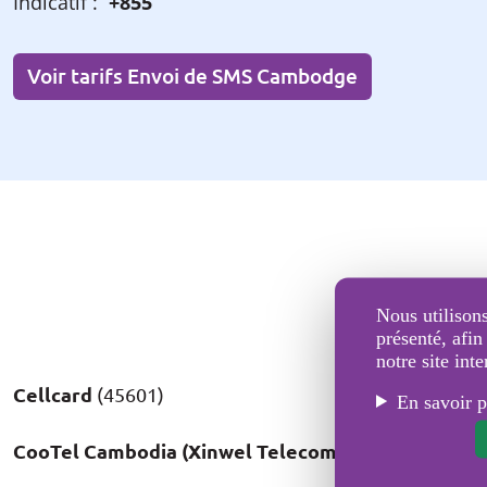
Indicatif :
+855
Voir tarifs Envoi de SMS Cambodge
Nous utilisons
présenté, afin
notre site inte
Cellcard
(45601)
En savoir p
CooTel Cambodia (Xinwel Telecom)
(45616)