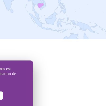
ous est
isation de