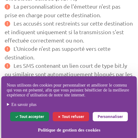
La personnalisation de l'émetteur n'est pas
prise en charge pour cette destination.
Les accusés sont restreints sur cette destination
et indiquent uniquement si la transmission s'est
effectuée correctement ou non.
L'Unicode n'est pas supporté vers cette
destination.
Les SMS contenant un lien court de type bit.ly
ou similaire sont automatiquement bloqués par les
opérateurs locaux.
Nous utilisons des cookies pour personnaliser et améliorer le contenu
Le contenu de votre message ne doit pas
qui vous est présenté, afin que vous puissiez bénéficier de la meilleure
expérience d’utilisation de notre site internet.
contenir de lien. Des filtres anti-spam sont présents
En savoir plus
côté opérateurs.
Si vous souhaitez réaliser des envois de SMS sur
Tout accepter
Tout refuser
Personnaliser
cette destination, veuillez nous contacter au
Politique de gestion des cookies
préalable.