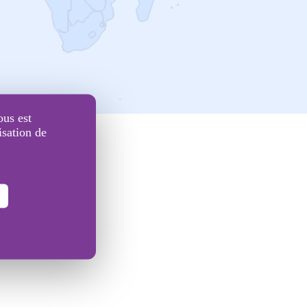
ous est
isation de