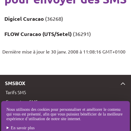
Digicel Curacao
(36268)
FLOW Curacao (UTS/Setel)
(36291)
Dernière mise à jour le 30 janv. 2008 à 11:08:16 GMT+0100
SMSBOX
Tarifs SMS
Couverture SMS
Nous utilisons des cookies pour personnaliser et améliorer le contenu
Qui sommes-nous ?
qui vous est présenté, afin que vous puissiez bénéficier de la meilleure
expérience d’utilisation de notre site internet.
Mentions légales
En savoir plus
Conditions Générales d’Utilisation et de Vente