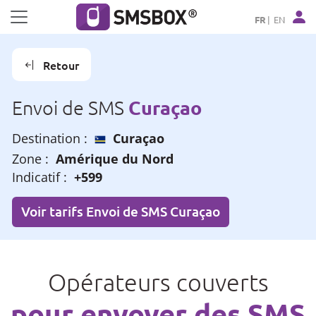
Panneau de gestion des cookies
FR
EN
Retour
Curaçao
Envoi de SMS
Destination :
Curaçao
Zone :
Amérique du Nord
Indicatif :
+599
Voir tarifs Envoi de SMS Curaçao
Opérateurs couverts
pour envoyer des SMS