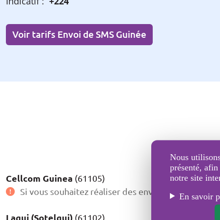
Indicatif :
+224
Voir tarifs Envoi de SMS Guinée
Nous utilisons
présenté, afin
Cellcom Guinea
notre site inte
(61105)
Si vous souhaitez réaliser des envois vers cette de
En savoir p
Lagui (Sotelgui)
(61102)