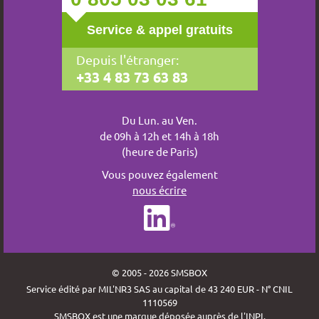
Service & appel gratuits
Depuis l'étranger:
+33 4 83 73 63 83
Du Lun. au Ven.
de 09h à 12h et 14h à 18h
(heure de Paris)
Vous pouvez également
nous écrire
© 2005 - 2026 SMSBOX
Service édité par MIL'NR3 SAS au capital de 43 240 EUR - N° CNIL
1110569
SMSBOX est une marque déposée auprès de l'INPI.