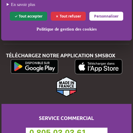
Mentions légales
En savoir plus
Conditions Générales d’Utilisation et de Vente
Tout accepter
Tout refuser
Personnaliser
Politique de protection des données
Politique de gestion des cookies
Paiement sécurisé
TÉLÉCHARGEZ NOTRE APPLICATION SMSBOX
SERVICE COMMERCIAL
0 805 03 03 61