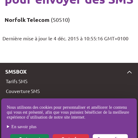
Norfolk Telecom
(50510)
Dernière mise à jour le 4 déc. 2015 à 10:55:16 GMT+0100
SMSBOX
Tarifs SMS
Couverture SMS
Qui sommes-nous ?
Nous utilisons des cookies pour personnaliser et améliorer le contenu
Mentions légales
qui vous est présenté, afin que vous puissiez bénéficier de la meilleure
expérience d’utilisation de notre site internet.
Conditions Générales d’Utilisation et de Vente
En savoir plus
Politique de protection des données