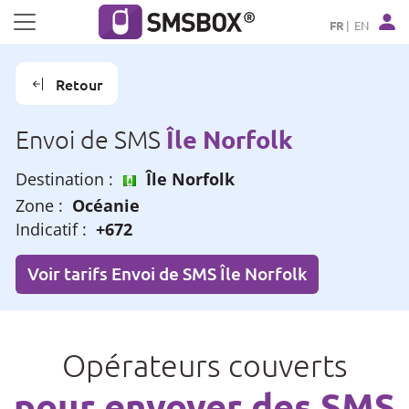
Panneau de gestion des cookies
FR
EN
Retour
Île Norfolk
Envoi de SMS
Destination :
Île Norfolk
Zone :
Océanie
Indicatif :
+672
Voir tarifs Envoi de SMS Île Norfolk
Opérateurs couverts
pour envoyer des SMS