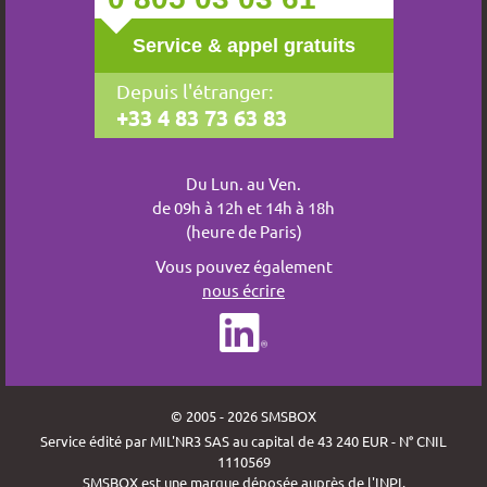
Service & appel gratuits
Depuis l'étranger:
+33 4 83 73 63 83
Du Lun. au Ven.
de 09h à 12h et 14h à 18h
(heure de Paris)
Vous pouvez également
nous écrire
© 2005 - 2026 SMSBOX
Service édité par MIL'NR3 SAS au capital de 43 240 EUR - N° CNIL
1110569
SMSBOX est une marque déposée auprès de l'INPI.