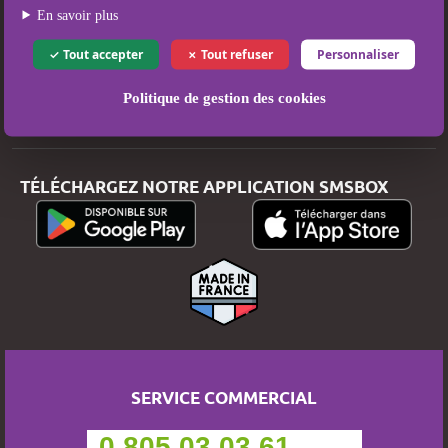
Mentions légales
En savoir plus
Conditions Générales d’Utilisation et de Vente
Tout accepter
Tout refuser
Personnaliser
Politique de protection des données
Politique de gestion des cookies
Paiement sécurisé
TÉLÉCHARGEZ NOTRE APPLICATION SMSBOX
SERVICE COMMERCIAL
0 805 03 03 61