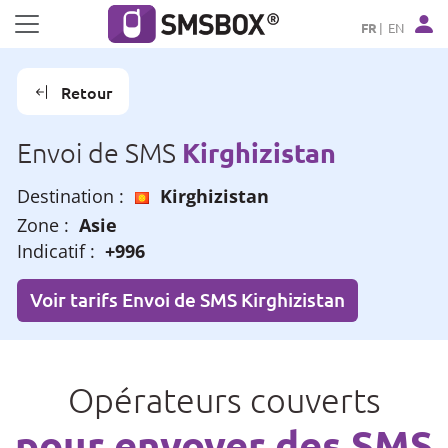
Panneau de gestion des cookies
FR
EN
Retour
Kirghizistan
Envoi de SMS
Destination :
Kirghizistan
Zone :
Asie
Indicatif :
+996
Voir tarifs Envoi de SMS Kirghizistan
Opérateurs couverts
pour envoyer des SMS