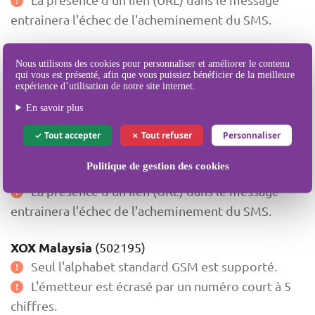
entrainera l'échec de l'acheminement du SMS.
Unifi (Telekom Malaysia)
(502153)
Nous utilisons des cookies pour personnaliser et améliorer le contenu
Seul l'alphabet standard GSM est supporté.
qui vous est présenté, afin que vous puissiez bénéficier de la meilleure
expérience d’utilisation de notre site internet.
L'émetteur est écrasé par un numéro court à 5
En savoir plus
chiffres.
Le contenu du message doit débuter par "RM0 "
Tout accepter
Tout refuser
Personnaliser
afin d'indiquer la tarification du service (gratuite en
Politique de gestion des cookies
l’occurrence).
La présence d'un lien (URL) dans le message
entrainera l'échec de l'acheminement du SMS.
XOX Malaysia
(502195)
Seul l'alphabet standard GSM est supporté.
L'émetteur est écrasé par un numéro court à 5
chiffres.