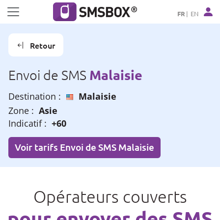
Panneau de gestion des cookies
FR
EN
Retour
Malaisie
Envoi de SMS
Destination :
Malaisie
Zone :
Asie
Indicatif :
+60
Voir tarifs Envoi de SMS Malaisie
Opérateurs couverts
pour envoyer des SMS