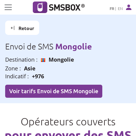
Panneau de gestion des cookies
FR
EN
Retour
Mongolie
Envoi de SMS
Destination :
Mongolie
Zone :
Asie
Indicatif :
+976
Voir tarifs Envoi de SMS Mongolie
Opérateurs couverts
pour envoyer des SMS