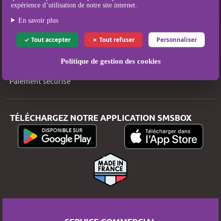
Couverture SMS
expérience d’utilisation de notre site internet.
Qui sommes-nous ?
En savoir plus
Mentions légales
Tout accepter
Tout refuser
Personnaliser
Conditions Générales d’Utilisation et de Vente
Politique de gestion des cookies
Politique de protection des données
Paiement sécurisé
TÉLÉCHARGEZ NOTRE APPLICATION SMSBOX