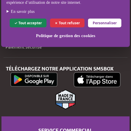
expérience d’utilisation de notre site internet.
Qui sommes-nous ?
En savoir plus
Mentions légales
Tout accepter
Tout refuser
Personnaliser
Conditions Générales d’Utilisation et de Vente
Politique de gestion des cookies
Politique de protection des données
Paiement sécurisé
TÉLÉCHARGEZ NOTRE APPLICATION SMSBOX
SERVICE COMMERCIAL