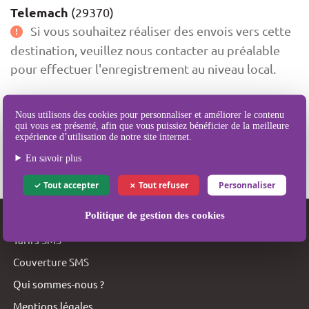
Telemach
(29370)
Si vous souhaitez réaliser des envois vers cette
destination, veuillez nous contacter au préalable
pour effectuer l'enregistrement au niveau local.
La portabilité est actuellement supportée vers cette
Nous utilisons des cookies pour personnaliser et améliorer le contenu
destination.
qui vous est présenté, afin que vous puissiez bénéficier de la meilleure
expérience d’utilisation de notre site internet.
Dernière mise à jour le 16 nov. 2012 à 11:10:34 GMT+0100
En savoir plus
Tout accepter
Tout refuser
Personnaliser
Politique de gestion des cookies
SMSBOX
Tarifs SMS
Couverture SMS
Qui sommes-nous ?
Mentions légales