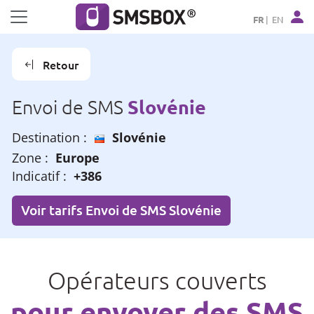
Panneau de gestion des cookies
FR
EN
Retour
Slovénie
Envoi de SMS
Destination :
Slovénie
Zone :
Europe
Indicatif :
+386
Voir tarifs Envoi de SMS Slovénie
Opérateurs couverts
pour envoyer des SMS