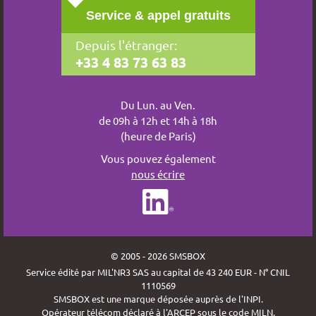
Service & appel gratuits
Depuis l'étranger:
+33 4 83 73 63 83
Du Lun. au Ven.
de 09h à 12h et 14h à 18h
(heure de Paris)
Vous pouvez également
nous écrire
© 2005 - 2026 SMSBOX
Service édité par MIL'NR3 SAS au capital de 43 240 EUR - N° CNIL
1110569
SMSBOX est une marque déposée auprès de l'INPI.
Opérateur télécom déclaré à l'ARCEP sous le code MILN.