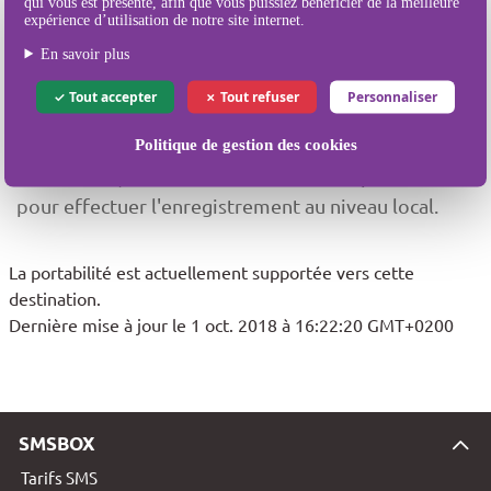
qui vous est présenté, afin que vous puissiez bénéficier de la meilleure
expérience d’utilisation de notre site internet.
destination, veuillez nous contacter au préalable
En savoir plus
pour effectuer l'enregistrement au niveau local.
Tout accepter
Tout refuser
Personnaliser
Wireless Maingate (Maingate Sweden)
(24015)
Si vous souhaitez réaliser des envois vers cette
Politique de gestion des cookies
destination, veuillez nous contacter au préalable
pour effectuer l'enregistrement au niveau local.
La portabilité est actuellement supportée vers cette
destination.
Dernière mise à jour le 1 oct. 2018 à 16:22:20 GMT+0200
SMSBOX
Tarifs SMS