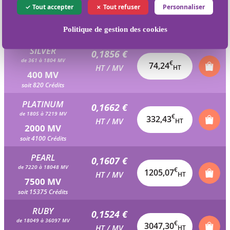
0,1939 €
Tout accepter
Tout refuser
Personnaliser
de 181 à 360 MV
€
38,78
HT / MV
HT
200 MV
Politique de gestion des cookies
soit 410 Crédits
SILVER
0,1856 €
de 361 à 1804 MV
€
74,24
HT / MV
HT
400 MV
soit 820 Crédits
PLATINUM
0,1662 €
de 1805 à 7219 MV
€
332,43
HT / MV
HT
2000 MV
soit 4100 Crédits
PEARL
0,1607 €
de 7220 à 18048 MV
€
1205,07
HT / MV
HT
7500 MV
soit 15375 Crédits
RUBY
0,1524 €
de 18049 à 36097 MV
€
3047,30
HT / MV
HT