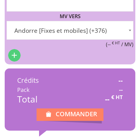
MV VERS
Andorre [Fixes et mobiles] (+376)
€ HT
(
--
/ MV)
Crédits
--
Pack
--
Total
€ HT
--
COMMANDER