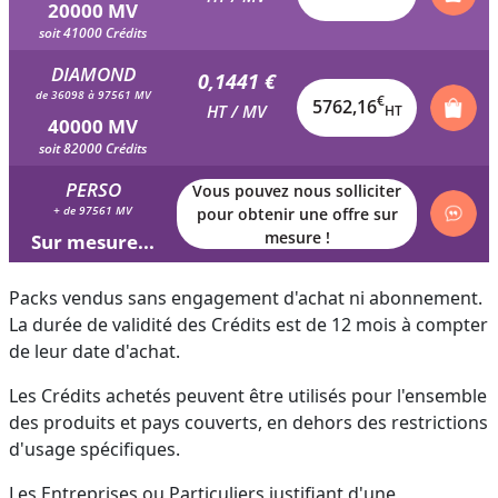
20000 MV
soit 41000 Crédits
DIAMOND
0,1441 €
de 36098 à 97561 MV
€
5762,16
HT / MV
HT
40000 MV
soit 82000 Crédits
PERSO
Vous pouvez nous solliciter
+ de 97561 MV
pour obtenir une offre sur
mesure !
Sur mesure...
Packs vendus sans engagement d'achat ni abonnement.
La durée de validité des Crédits est de 12 mois à compter
de leur date d'achat.
Les Crédits achetés peuvent être utilisés pour l'ensemble
des produits et pays couverts, en dehors des restrictions
d'usage spécifiques.
Les Entreprises ou Particuliers justifiant d'une