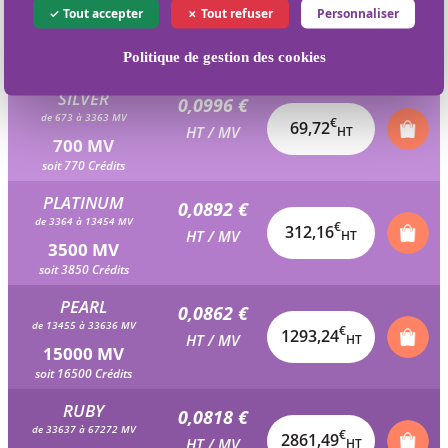
0,1041 €
Tout accepter
Tout refuser
Personnaliser
de 337 à 672 MV
€
36,42
HT / MV
HT
350 MV
Politique de gestion des cookies
soit 385 Crédits
SILVER
0,0996 €
de 673 à 3363 MV
€
69,72
HT / MV
HT
700 MV
soit 770 Crédits
PLATINUM
0,0892 €
de 3364 à 13454 MV
€
312,16
HT / MV
HT
3500 MV
soit 3850 Crédits
PEARL
0,0862 €
de 13455 à 33636 MV
€
1293,24
HT / MV
HT
15000 MV
soit 16500 Crédits
RUBY
0,0818 €
de 33637 à 67272 MV
€
2861,49
HT / MV
HT