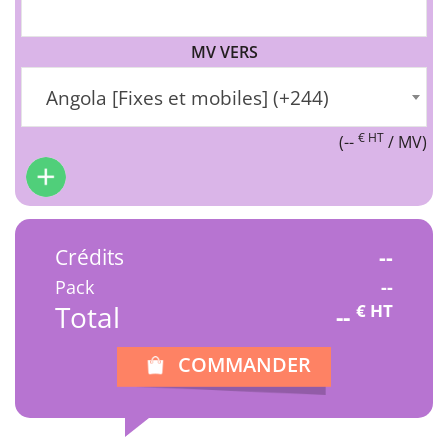
MV VERS
Angola [Fixes et mobiles] (+244)
€ HT
(
--
/ MV)
Crédits
--
Pack
--
Total
€ HT
--
COMMANDER