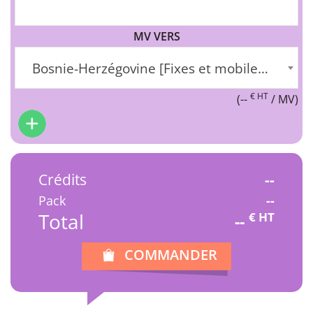
MV VERS
Bosnie-Herzégovine [Fixes et mobiles] (+387)
€ HT
(
--
/ MV)
Crédits
--
Pack
--
Total
€ HT
--
COMMANDER