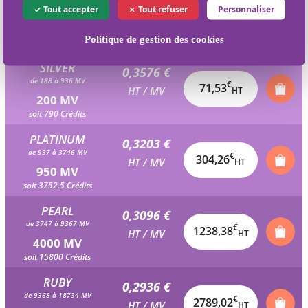
0,3736 €
Tout accepter
Tout refuser
Personnaliser
de 94 à 187 MV
€
37,36
HT / MV
HT
100 MV
Politique de gestion des cookies
soit 395 Crédits
SILVER
0,3576 €
de 188 à 936 MV
€
71,53
HT / MV
HT
200 MV
soit 790 Crédits
PLATINUM
0,3203 €
de 937 à 3746 MV
€
304,26
HT / MV
HT
950 MV
soit 3752.5 Crédits
PEARL
0,3096 €
de 3747 à 9367 MV
€
1238,38
HT / MV
HT
4000 MV
soit 15800 Crédits
RUBY
0,2936 €
de 9368 à 18734 MV
€
2789,02
HT / MV
HT