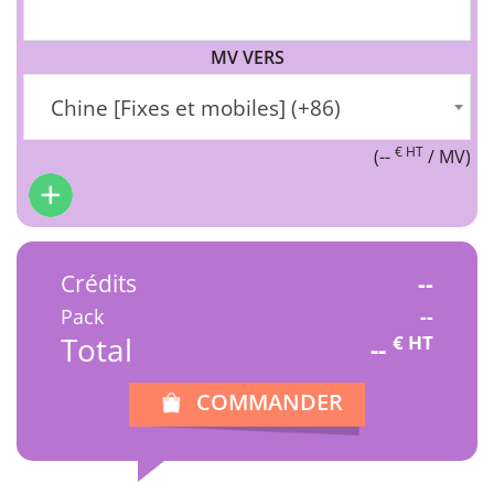
MV VERS
Chine [Fixes et mobiles] (+86)
€ HT
(
--
/ MV)
Crédits
--
Pack
--
Total
€ HT
--
COMMANDER