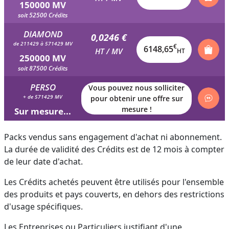
150000 MV
soit 52500 Crédits
DIAMOND
0,0246 €
de 211429 à 571429 MV
€
6148,65
HT / MV
HT
250000 MV
soit 87500 Crédits
PERSO
Vous pouvez nous solliciter
+ de 571429 MV
pour obtenir une offre sur
mesure !
Sur mesure...
Packs vendus sans engagement d'achat ni abonnement.
La durée de validité des Crédits est de 12 mois à compter
de leur date d'achat.
Les Crédits achetés peuvent être utilisés pour l'ensemble
des produits et pays couverts, en dehors des restrictions
d'usage spécifiques.
Les Entreprises ou Particuliers justifiant d'une