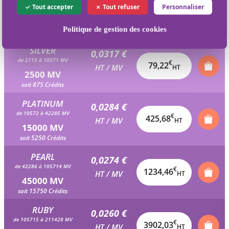
0,0331 €
Tout accepter
Tout refuser
Personnaliser
de 1058 à 2114 MV
€
49,66
HT / MV
HT
1500 MV
Politique de gestion des cookies
soit 525 Crédits
SILVER
0,0317 €
de 2115 à 10571 MV
€
79,22
HT / MV
HT
2500 MV
soit 875 Crédits
PLATINUM
0,0284 €
de 10572 à 42285 MV
€
425,68
HT / MV
HT
15000 MV
soit 5250 Crédits
PEARL
0,0274 €
de 42286 à 105714 MV
€
1234,46
HT / MV
HT
45000 MV
soit 15750 Crédits
RUBY
0,0260 €
de 105715 à 211428 MV
€
3902,03
HT / MV
HT