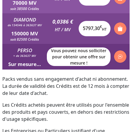
70000 MV
soit 38500 Crédits
DIAMOND
0,0386 €
de 134546 à 363637 MV
€
5797,30
HT / MV
HT
150000 MV
soit 82500 Crédits
PERSO
Vous pouvez nous solliciter
+ de 363637 MV
pour obtenir une offre sur
mesure !
Sur mesure...
Packs vendus sans engagement d'achat ni abonnement.
La durée de validité des Crédits est de 12 mois à compter
de leur date d'achat.
Les Crédits achetés peuvent être utilisés pour l'ensemble
des produits et pays couverts, en dehors des restrictions
d'usage spécifiques.
Les Entreprises ou Particuliers justifiant d'une