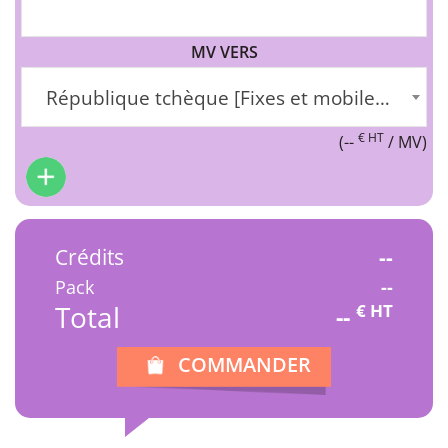
MV VERS
République tchèque [Fixes et mobiles] (+420)
€ HT
(
--
/ MV)
Crédits
--
Pack
--
Total
€ HT
--
COMMANDER