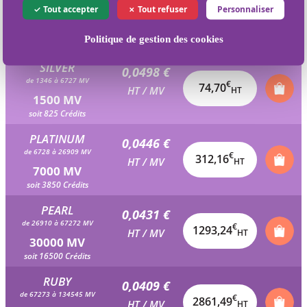
0,0520 €
Tout accepter
Tout refuser
Personnaliser
de 673 à 1345 MV
€
36,42
HT / MV
HT
700 MV
Politique de gestion des cookies
soit 385 Crédits
SILVER
0,0498 €
de 1346 à 6727 MV
€
74,70
HT / MV
HT
1500 MV
soit 825 Crédits
PLATINUM
0,0446 €
de 6728 à 26909 MV
€
312,16
HT / MV
HT
7000 MV
soit 3850 Crédits
PEARL
0,0431 €
de 26910 à 67272 MV
€
1293,24
HT / MV
HT
30000 MV
soit 16500 Crédits
RUBY
0,0409 €
de 67273 à 134545 MV
€
2861,49
HT / MV
HT