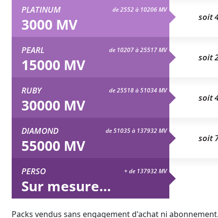
PLATINUM
de 2552 à 10206 MV
soit 
3000 MV
PEARL
de 10207 à 25517 MV
soit 
15000 MV
RUBY
de 25518 à 51034 MV
soit 
30000 MV
DIAMOND
de 51035 à 137932 MV
soit 
55000 MV
PERSO
+ de 137932 MV
Sur mesure...
Packs vendus sans engagement d'achat ni abonnement. La