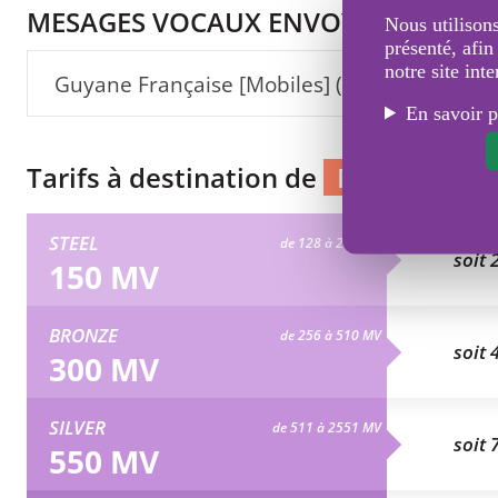
MESAGES VOCAUX ENVOYÉS VERS :
Nous utilisons
présenté, afin
notre site inte
Guyane Française [Mobiles] (+594)
En savoir p
Tarifs à destination de
Mobiles Guy
STEEL
de 128 à 255 MV
soit 
150 MV
BRONZE
de 256 à 510 MV
soit 
300 MV
SILVER
de 511 à 2551 MV
soit 
550 MV