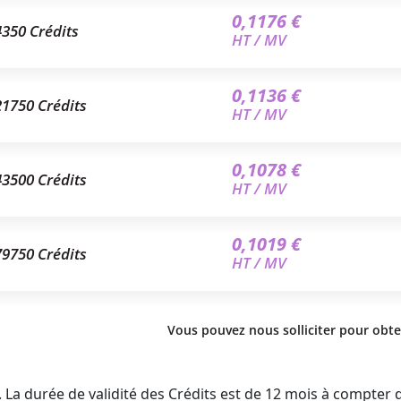
0,1176 €
4350 Crédits
HT / MV
0,1136 €
21750 Crédits
HT / MV
0,1078 €
43500 Crédits
HT / MV
0,1019 €
79750 Crédits
HT / MV
Vous pouvez nous solliciter pour obte
 durée de validité des Crédits est de 12 mois à compter de