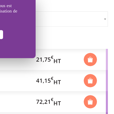
ous est
isation de
€
21,75
HT
€
41,15
HT
€
72,21
HT