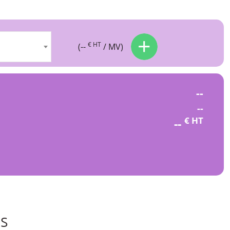
€ HT
(
--
/ MV)
--
--
€ HT
--
ns