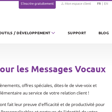
S'inscrire gratuitement
Mon espace client
FR
EN
OUTILS / DÉVELOPPEMENT
SUPPORT
BLOG
pour les Messages Vocaux
ènements, offres spéciales, dites-le de vive-voix et
émentaire au service de votre relation client !
t fait leur preuve d'efficacité et de productivité pour
 Personnalisables et porteurs de l'identité de votre