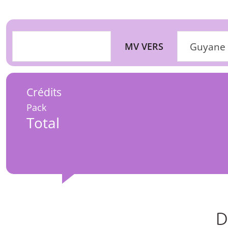
MV VERS
Guyane F
Crédits
Pack
Total
D