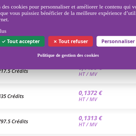
 des cookies pour personnaliser et améliorer le contenu qui v
 que vous puissiez bénéficier de la meilleure expérience d’util
rnet.
lus
Tout accepter
Tout refuser
Personnaliser
ane Française
Politique de gestion des cookies
0,1450 €
217.5 Crédits
HT / MV
0,1372 €
435 Crédits
HT / MV
0,1313 €
797.5 Crédits
HT / MV