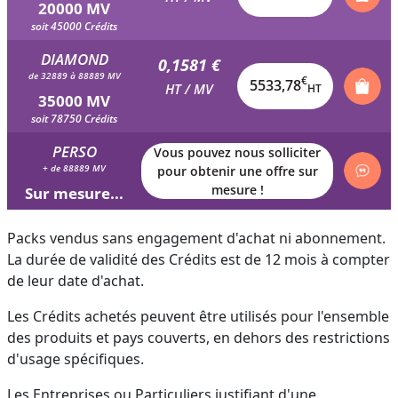
20000 MV
soit 45000 Crédits
DIAMOND
0,1581 €
de 32889 à 88889 MV
€
5533,78
HT / MV
HT
35000 MV
soit 78750 Crédits
PERSO
Vous pouvez nous solliciter
+ de 88889 MV
pour obtenir une offre sur
mesure !
Sur mesure...
Packs vendus sans engagement d'achat ni abonnement.
La durée de validité des Crédits est de 12 mois à compter
de leur date d'achat.
Les Crédits achetés peuvent être utilisés pour l'ensemble
des produits et pays couverts, en dehors des restrictions
d'usage spécifiques.
Les Entreprises ou Particuliers justifiant d'une