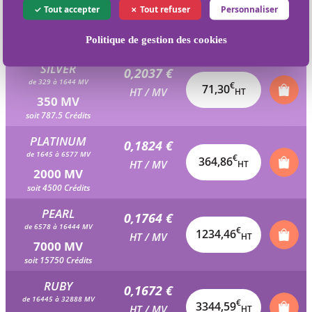
0,2128 €
Tout accepter
Tout refuser
Personnaliser
de 165 à 328 MV
€
42,57
HT / MV
HT
200 MV
Politique de gestion des cookies
soit 450 Crédits
SILVER
0,2037 €
de 329 à 1644 MV
€
71,30
HT / MV
HT
350 MV
soit 787.5 Crédits
PLATINUM
0,1824 €
de 1645 à 6577 MV
€
364,86
HT / MV
HT
2000 MV
soit 4500 Crédits
PEARL
0,1764 €
de 6578 à 16444 MV
€
1234,46
HT / MV
HT
7000 MV
soit 15750 Crédits
RUBY
0,1672 €
de 16445 à 32888 MV
€
3344,59
HT / MV
HT