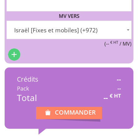
MV VERS
Israël [Fixes et mobiles] (+972)
€ HT
(
--
/ MV)
Crédits
--
Pack
--
Total
€ HT
--
COMMANDER