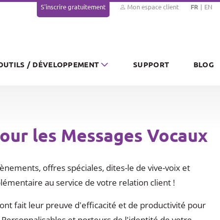
S'inscrire gratuitement
Mon espace client
FR
EN
OUTILS / DÉVELOPPEMENT
SUPPORT
BLOG
pour les Messages Vocaux
ènements, offres spéciales, dites-le de vive-voix et
émentaire au service de votre relation client !
t fait leur preuve d'efficacité et de productivité pour
 Personnalisables et porteurs de l'identité de votre