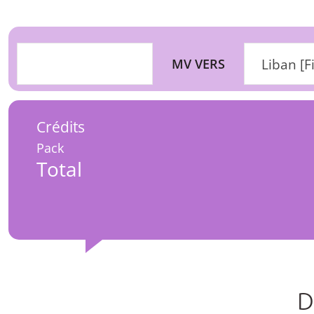
MV VERS
Liban [F
Crédits
Pack
Total
D