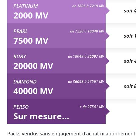
PLATINUM
de 1805 à 7219 MV
soit 
2000 MV
PEARL
de 7220 à 18048 MV
soit 
7500 MV
RUBY
de 18049 à 36097 MV
soit 
20000 MV
DIAMOND
de 36098 à 97561 MV
soit 
40000 MV
PERSO
+ de 97561 MV
Sur mesure...
Packs vendus sans engagement d'achat ni abonnement. La