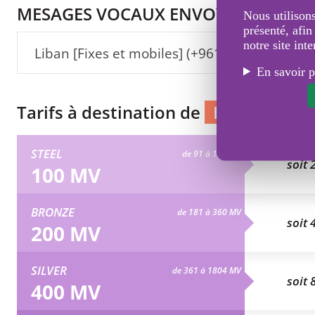
MESAGES VOCAUX ENVOYÉS VERS :
Nous utilisons
présenté, afin
notre site inte
Liban [Fixes et mobiles] (+961)
En savoir p
Tarifs à destination de
Fixes et Mob
STEEL
de 91 à 180 MV
soit 
100 MV
BRONZE
de 181 à 360 MV
soit 
200 MV
SILVER
de 361 à 1804 MV
soit 
400 MV