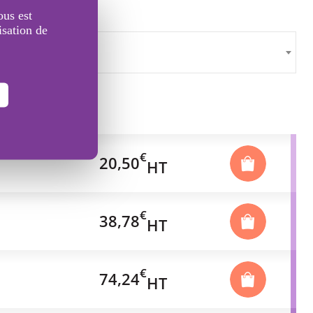
ous est
isation de
€
20,50
HT
€
38,78
HT
€
74,24
HT