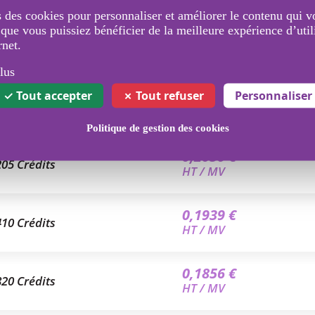
 des cookies pour personnaliser et améliorer le contenu qui v
 que vous puissiez bénéficier de la meilleure expérience d’util
rnet.
lus
Tout accepter
Tout refuser
Personnaliser
iles Liban
Politique de gestion des cookies
0,2050 €
205 Crédits
HT / MV
0,1939 €
410 Crédits
HT / MV
0,1856 €
820 Crédits
HT / MV