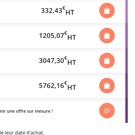
€
332,43
HT
€
1205,07
HT
€
3047,30
HT
€
5762,16
HT
nir une offre sur mesure !
 leur date d'achat.