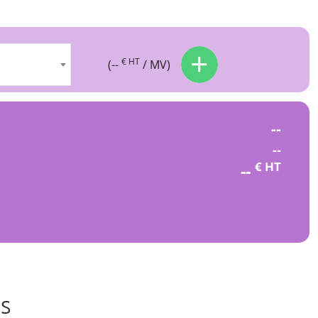
€ HT
(
--
/ MV)
--
--
€ HT
--
ns