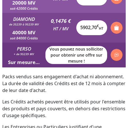
20000 MV
soit 42000 Crédits
DIAMOND
0,1476 €
de 35239 à 95239 MV
€
5902,70
HT / MV
HT
40000 MV
soit 84000 Crédits
PERSO
Vous pouvez nous solliciter
+ de 95239 MV
pour obtenir une offre sur
mesure !
Sur mesure...
Packs vendus sans engagement d'achat ni abonnement.
La durée de validité des Crédits est de 12 mois à compter
de leur date d'achat.
Les Crédits achetés peuvent être utilisés pour l'ensemble
des produits et pays couverts, en dehors des restrictions
d'usage spécifiques.
Les Entreprises ou Particuliers justifiant d'une