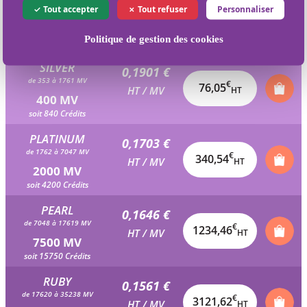
0,1986 €
Tout accepter
Tout refuser
Personnaliser
de 177 à 352 MV
€
39,73
HT / MV
HT
200 MV
Politique de gestion des cookies
soit 420 Crédits
SILVER
0,1901 €
de 353 à 1761 MV
€
76,05
HT / MV
HT
400 MV
soit 840 Crédits
PLATINUM
0,1703 €
de 1762 à 7047 MV
€
340,54
HT / MV
HT
2000 MV
soit 4200 Crédits
PEARL
0,1646 €
de 7048 à 17619 MV
€
1234,46
HT / MV
HT
7500 MV
soit 15750 Crédits
RUBY
0,1561 €
de 17620 à 35238 MV
€
3121,62
HT / MV
HT