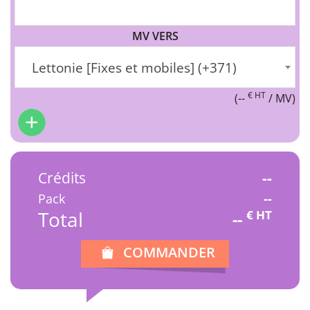
MV VERS
Lettonie [Fixes et mobiles] (+371)
€ HT
(
--
/ MV)
Crédits
--
Pack
--
Total
€ HT
--
COMMANDER