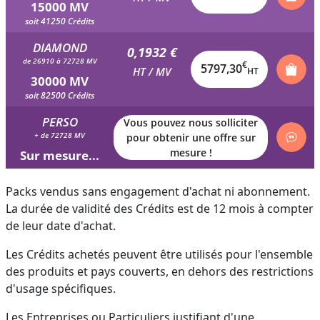
15000 MV
soit 41250 Crédits
DIAMOND
0,1932 €
de 26910 à 72728 MV
€
5797,30
HT / MV
HT
30000 MV
soit 82500 Crédits
PERSO
Vous pouvez nous solliciter
+ de 72728 MV
pour obtenir une offre sur
mesure !
Sur mesure...
Packs vendus sans engagement d'achat ni abonnement.
La durée de validité des Crédits est de 12 mois à compter
de leur date d'achat.
Les Crédits achetés peuvent être utilisés pour l'ensemble
des produits et pays couverts, en dehors des restrictions
d'usage spécifiques.
Les Entreprises ou Particuliers justifiant d'une