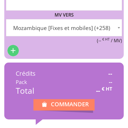
MV VERS
Mozambique [Fixes et mobiles] (+258)
€ HT
(
--
/ MV)
Crédits
--
Pack
--
Total
€ HT
--
COMMANDER