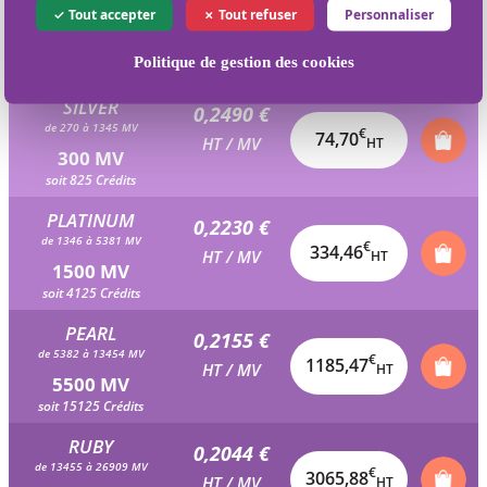
0,2601 €
Tout accepter
Tout refuser
Personnaliser
de 135 à 269 MV
€
39,02
HT / MV
HT
150 MV
Politique de gestion des cookies
soit 412.5 Crédits
SILVER
0,2490 €
de 270 à 1345 MV
€
74,70
HT / MV
HT
300 MV
soit 825 Crédits
PLATINUM
0,2230 €
de 1346 à 5381 MV
€
334,46
HT / MV
HT
1500 MV
soit 4125 Crédits
PEARL
0,2155 €
de 5382 à 13454 MV
€
1185,47
HT / MV
HT
5500 MV
soit 15125 Crédits
RUBY
0,2044 €
de 13455 à 26909 MV
€
3065,88
HT / MV
HT