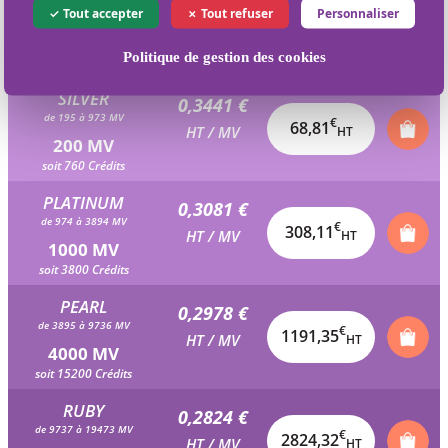
0,3595 €
Tout accepter
Tout refuser
Personnaliser
de 98 à 194 MV
€
35,95
HT / MV
HT
100 MV
Politique de gestion des cookies
soit 380 Crédits
SILVER
0,3441 €
de 195 à 973 MV
€
68,81
HT / MV
HT
200 MV
soit 760 Crédits
PLATINUM
0,3081 €
de 974 à 3894 MV
€
308,11
HT / MV
HT
1000 MV
soit 3800 Crédits
PEARL
0,2978 €
de 3895 à 9736 MV
€
1191,35
HT / MV
HT
4000 MV
soit 15200 Crédits
RUBY
0,2824 €
de 9737 à 19473 MV
€
2824,32
HT / MV
HT