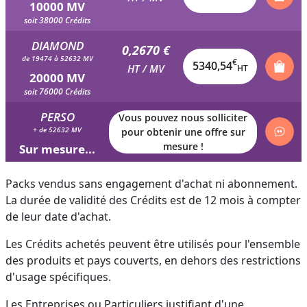
10000 MV
soit 38000 Crédits
DIAMOND
0,2670 €
de 19474 à 52632 MV
€
5340,54
HT / MV
HT
20000 MV
soit 76000 Crédits
PERSO
Vous pouvez nous solliciter
+ de 52632 MV
pour obtenir une offre sur
mesure !
Sur mesure...
Packs vendus sans engagement d'achat ni abonnement.
La durée de validité des Crédits est de 12 mois à compter
de leur date d'achat.
Les Crédits achetés peuvent être utilisés pour l'ensemble
des produits et pays couverts, en dehors des restrictions
d'usage spécifiques.
Les Entreprises ou Particuliers justifiant d'une