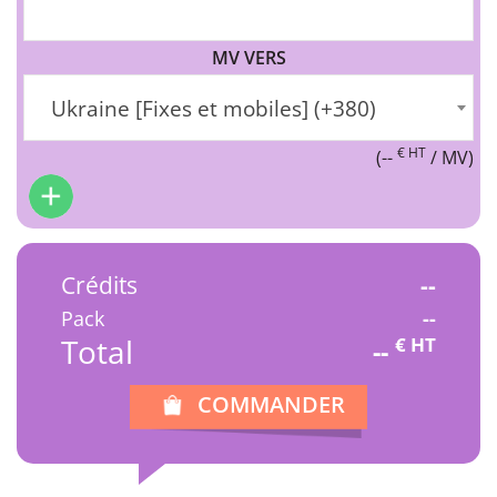
MV VERS
Ukraine [Fixes et mobiles] (+380)
€ HT
(
--
/ MV)
Crédits
--
Pack
--
Total
€ HT
--
COMMANDER