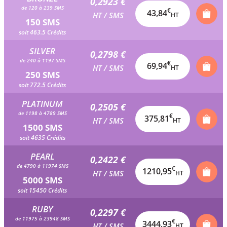
0,2923 €
de 120 à 239 SMS
€
43,84
HT / SMS
HT
150 SMS
soit 463.5 Crédits
SILVER
0,2798 €
de 240 à 1197 SMS
€
69,94
HT / SMS
HT
250 SMS
soit 772.5 Crédits
PLATINUM
0,2505 €
de 1198 à 4789 SMS
€
375,81
HT / SMS
HT
1500 SMS
soit 4635 Crédits
PEARL
0,2422 €
de 4790 à 11974 SMS
€
1210,95
HT / SMS
HT
5000 SMS
soit 15450 Crédits
RUBY
0,2297 €
de 11975 à 23948 SMS
€
3444,93
HT / SMS
HT