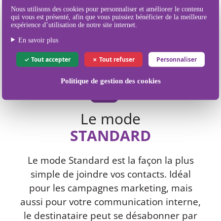
Nos différents
Nous utilisons des cookies pour personnaliser et améliorer le contenu
modes d'envoi de SMS
qui vous est présenté, afin que vous puissiez bénéficier de la meilleure
expérience d’utilisation de notre site internet.
En savoir plus
Tout accepter
Tout refuser
Personnaliser
Politique de gestion des cookies
Le mode
STANDARD
Le mode Standard est la façon la plus
simple de joindre vos contacts. Idéal
pour les campagnes marketing, mais
aussi pour votre communication interne,
le destinataire peut se désabonner par