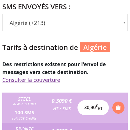
SMS ENVOYÉS VERS :
Algérie (+213)
Tarifs à destination de
Algérie
Des restrictions existent pour l'envoi de
messages vers cette destination.
Consulter la couverture
STEEL
0,3090 €
de 60 à 119 SMS
€
30,90
HT / SMS
HT
100 SMS
soit 309 Crédits
BRONZE