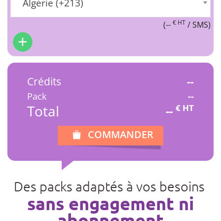
Algérie (+213)
€ HT
(
--
/ SMS)
Crédits
--
Pack
--
Total
€ HT
--
COMMANDER
Des packs adaptés à vos besoins
sans engagement ni
abonnement