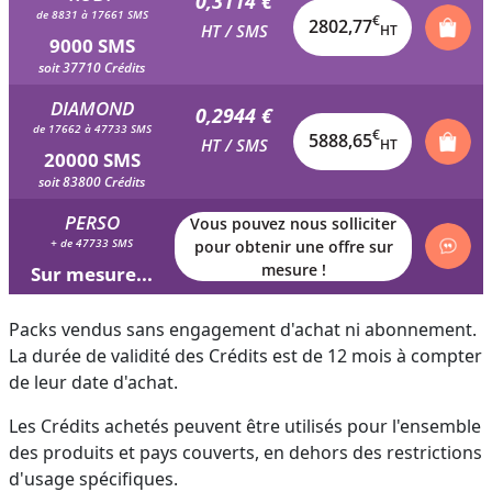
0,3114 €
de 8831 à 17661 SMS
€
2802,77
HT / SMS
HT
9000 SMS
soit 37710 Crédits
DIAMOND
0,2944 €
de 17662 à 47733 SMS
€
5888,65
HT / SMS
HT
20000 SMS
soit 83800 Crédits
PERSO
Vous pouvez nous solliciter
+ de 47733 SMS
pour obtenir une offre sur
mesure !
Sur mesure...
Packs vendus sans engagement d'achat ni abonnement.
La durée de validité des Crédits est de 12 mois à compter
de leur date d'achat.
Les Crédits achetés peuvent être utilisés pour l'ensemble
des produits et pays couverts, en dehors des restrictions
d'usage spécifiques.