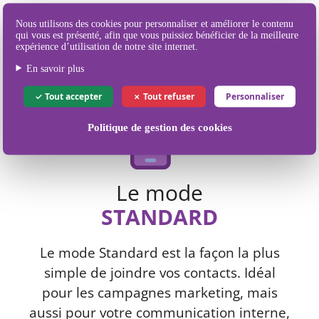
Nos différents
Nous utilisons des cookies pour personnaliser et améliorer le contenu
qui vous est présenté, afin que vous puissiez bénéficier de la meilleure
modes d'envoi de SMS
expérience d’utilisation de notre site internet.
En savoir plus
Tout accepter
Tout refuser
Personnaliser
Politique de gestion des cookies
Le mode
STANDARD
Le mode Standard est la façon la plus
simple de joindre vos contacts. Idéal
pour les campagnes marketing, mais
aussi pour votre communication interne,