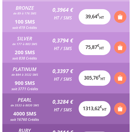
BRONZE
0,3964 €
de 89 à 176 SMS
€
39,64
HT / SMS
HT
100 SMS
soit 419 Crédits
SILVER
0,3794 €
de 177 à 883 SMS
€
75,87
HT / SMS
HT
200 SMS
soit 838 Crédits
PLATINUM
0,3397 €
de 884 à 3532 SMS
€
305,76
HT / SMS
HT
900 SMS
soit 3771 Crédits
PEARL
0,3284 €
de 3533 à 8830 SMS
€
1313,62
HT / SMS
HT
4000 SMS
soit 16760 Crédits
RUBY