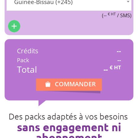
Guinée-Bissau (+245)
€ HT
(
--
/ SMS)
Crédits
--
Pack
--
Total
€ HT
--
COMMANDER
Des packs adaptés à vos besoins
sans engagement ni
abonnement