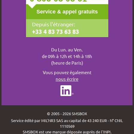
Service & appel gratuits
Depuis l'étranger:
+33 4 83 73 63 83
Du Lun. au Ven.
de 09h à 12h et 14h à 18h
(heure de Paris)
Vous pouvez également
nous écrire
© 2005 - 2026 SMSBOX
Service édité par MIL'NR3 SAS au capital de 43 240 EUR - N° CNIL
1110569
SMSBOX est une marque déposée auprès de l'INPI.