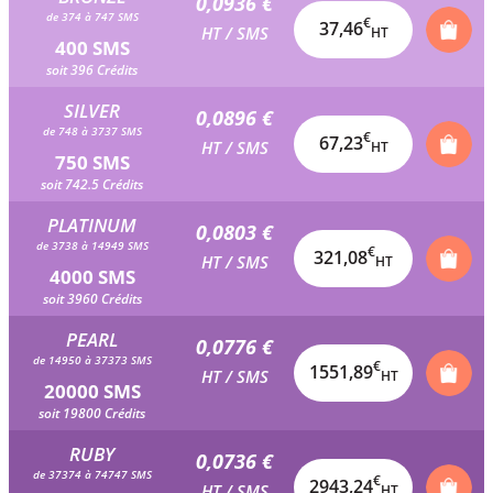
0,0936 €
de 374 à 747 SMS
€
37,46
HT / SMS
HT
400 SMS
soit 396 Crédits
SILVER
0,0896 €
de 748 à 3737 SMS
€
67,23
HT / SMS
HT
750 SMS
soit 742.5 Crédits
PLATINUM
0,0803 €
de 3738 à 14949 SMS
€
321,08
HT / SMS
HT
4000 SMS
soit 3960 Crédits
PEARL
0,0776 €
de 14950 à 37373 SMS
€
1551,89
HT / SMS
HT
20000 SMS
soit 19800 Crédits
RUBY
0,0736 €
de 37374 à 74747 SMS
€
2943,24
HT / SMS
HT