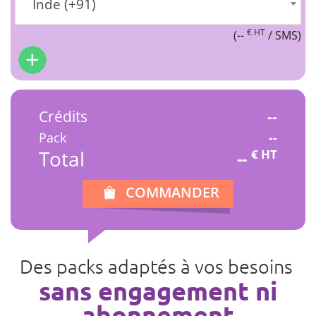
Inde (+91)
€ HT
(
--
/ SMS)
Crédits
--
Pack
--
Total
€ HT
--
COMMANDER
Des packs adaptés à vos besoins
sans engagement ni
abonnement