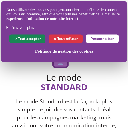
Nos différents
Nous utilisons des cookies pour personnaliser et améliorer le contenu
qui vous est présenté, afin que vous puissiez bénéficier de la meilleure
modes d'envoi de SMS
expérience d’utilisation de notre site internet.
En savoir plus
Tout accepter
Tout refuser
Personnaliser
Politique de gestion des cookies
Le mode
STANDARD
Le mode Standard est la façon la plus
simple de joindre vos contacts. Idéal
pour les campagnes marketing, mais
aussi pour votre communication interne,