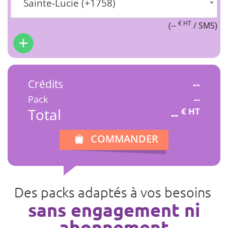
Sainte-Lucie (+1758)
€ HT
(
--
/ SMS)
Crédits
--
Pack
--
Total
€ HT
--
COMMANDER
Des packs adaptés à vos besoins
sans engagement ni
abonnement