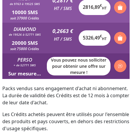
0,2817 €
de 9763 à 19525 SMS
€
2816,89
HT / SMS
HT
10000 SMS
soit 37900 Crédits
DIAMOND
0,2663 €
de 19526 à 52771 SMS
€
5326,49
HT / SMS
HT
20000 SMS
soit 75800 Crédits
PERSO
Vous pouvez nous solliciter
+ de 52771 SMS
pour obtenir une offre sur
mesure !
Sur mesure...
Packs vendus sans engagement d'achat ni abonnement.
La durée de validité des Crédits est de 12 mois à compter
de leur date d'achat.
Les Crédits achetés peuvent être utilisés pour l'ensemble
des produits et pays couverts, en dehors des restrictions
d'usage spécifiques.