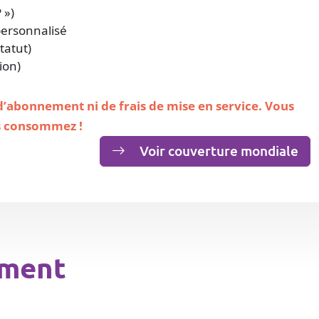
 »)
personnalisé
tatut)
ion)
 d’abonnement ni de frais de mise en service. Vous
s consommez !
Voir couverture mondiale
ement