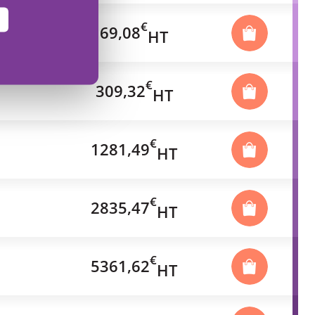
€
69,08
HT
€
309,32
HT
€
1281,49
HT
€
2835,47
HT
€
5361,62
HT