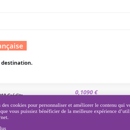
ançaise
 destination.
0,1090 €
218 Crédits
HT / SMS
 des cookies pour personnaliser et améliorer le contenu qui v
 que vous puissiez bénéficier de la meilleure expérience d’util
0,1031 €
rnet.
381.5 Crédits
HT / SMS
lus