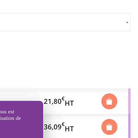
€
21,80
HT
ous est
isation de
€
36,09
HT