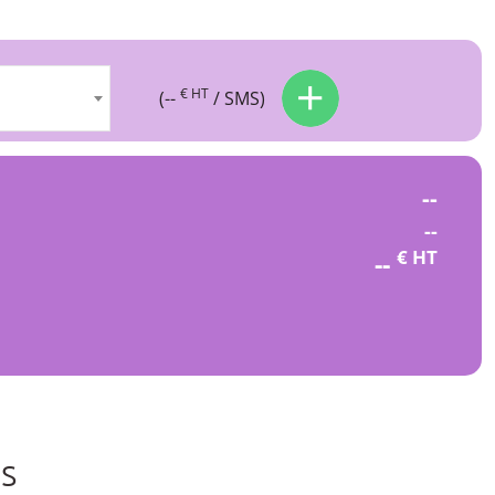
€ HT
(
--
/ SMS)
--
--
€ HT
--
ns