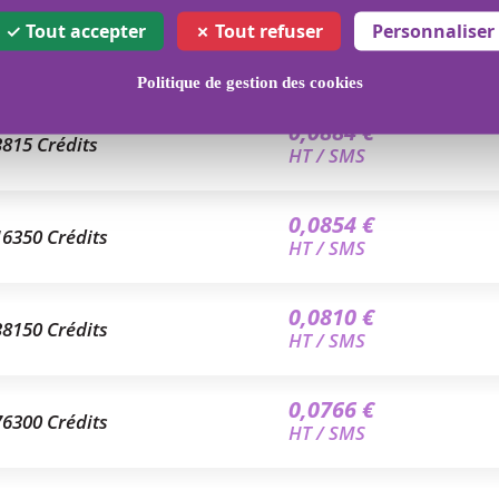
Tout accepter
Tout refuser
Personnaliser
0,0987 €
763 Crédits
HT / SMS
Politique de gestion des cookies
0,0884 €
3815 Crédits
HT / SMS
0,0854 €
16350 Crédits
HT / SMS
0,0810 €
38150 Crédits
HT / SMS
0,0766 €
76300 Crédits
HT / SMS