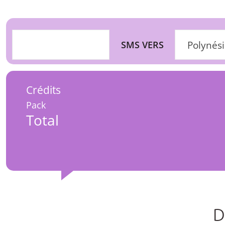
SMS VERS
Polynési
Crédits
Pack
Total
D