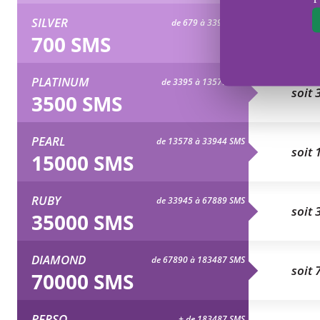
SILVER
de 679 à 3394 SMS
soit 
700 SMS
PLATINUM
de 3395 à 13577 SMS
soit 
3500 SMS
PEARL
de 13578 à 33944 SMS
soit 
15000 SMS
RUBY
de 33945 à 67889 SMS
soit 
35000 SMS
DIAMOND
de 67890 à 183487 SMS
soit 
70000 SMS
PERSO
+ de 183487 SMS