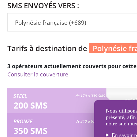
SMS ENVOYÉS VERS :
Polynésie française (+689)
Tarifs à destination de
Polynésie fr
3 opérateurs actuellement couverts pour cette
Consulter la couverture
STEEL
de 170 à 339 SMS
soit 
200 SMS
Nous utilisons
présenté, afin
BRONZE
de 340 à 678 SMS
notre site inte
soit 
350 SMS
En savoir p