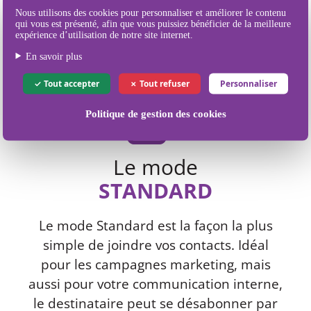
Nos différents
Nous utilisons des cookies pour personnaliser et améliorer le contenu
modes d'envoi de SMS
qui vous est présenté, afin que vous puissiez bénéficier de la meilleure
expérience d’utilisation de notre site internet.
En savoir plus
Tout accepter
Tout refuser
Personnaliser
Politique de gestion des cookies
Le mode
STANDARD
Le mode Standard est la façon la plus
simple de joindre vos contacts. Idéal
pour les campagnes marketing, mais
aussi pour votre communication interne,
le destinataire peut se désabonner par