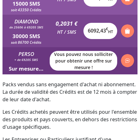
15000 SMS
soit 43350 Crédits
DIAMOND
0,2031 €
de 25606 à 69205 SMS
€
6092,43
HT / SMS
HT
30000 SMS
soit 86700 Crédits
PERSO
Vous pouvez nous solliciter
+ de 69205 SMS
pour obtenir une offre sur
mesure !
Sur mesure...
Packs vendus sans engagement d'achat ni abonnement.
La durée de validité des Crédits est de 12 mois à compter
de leur date d'achat.
Les Crédits achetés peuvent être utilisés pour l'ensemble
des produits et pays couverts, en dehors des restrictions
d'usage spécifiques.
Les Entreprises ou Particuliers justifiant d'une