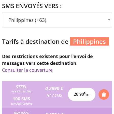
SMS ENVOYÉS VERS :
Philippines (+63)
Tarifs à destination de
Philippines
Des restrictions existent pour l'envoi de
messages vers cette destination.
Consulter la couverture
STEEL
0,2890 €
de 65 à 128 SMS
€
28,90
HT / SMS
HT
100 SMS
soit 289 Crédits
BRONZE