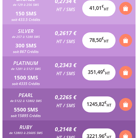
0,2734 €
de 129 à 256 SMS
€
41,01
HT / SMS
HT
150 SMS
soit 433.5 Crédits
SILVER
0,2617 €
de 257 à 1280 SMS
€
78,50
HT / SMS
HT
300 SMS
soit 867 Crédits
PLATINUM
0,2343 €
de 1281 à 5121 SMS
€
351,49
HT / SMS
HT
1500 SMS
soit 4335 Crédits
PEARL
0,2265 €
de 5122 à 12802 SMS
€
1245,82
HT / SMS
HT
5500 SMS
soit 15895 Crédits
RUBY
0,2148 €
de 12803 à 25605 SMS
€
3221,96
HT / SMS
HT