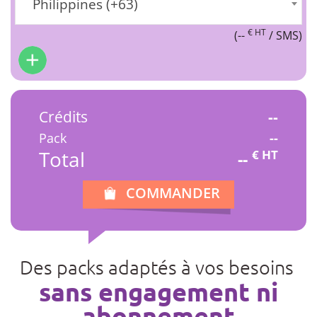
Philippines (+63)
€ HT
(
--
/ SMS)
Crédits
--
Pack
--
Total
€ HT
--
COMMANDER
Des packs adaptés à vos besoins
sans engagement ni
abonnement