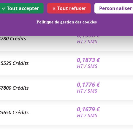
Tout accepter
Tout refuser
Personnaliser
0,2164 €
836.5 Crédits
HT / SMS
Politique de gestion des cookies
0,1938 €
4780 Crédits
HT / SMS
0,1873 €
15535 Crédits
HT / SMS
0,1776 €
47800 Crédits
HT / SMS
0,1679 €
83650 Crédits
HT / SMS