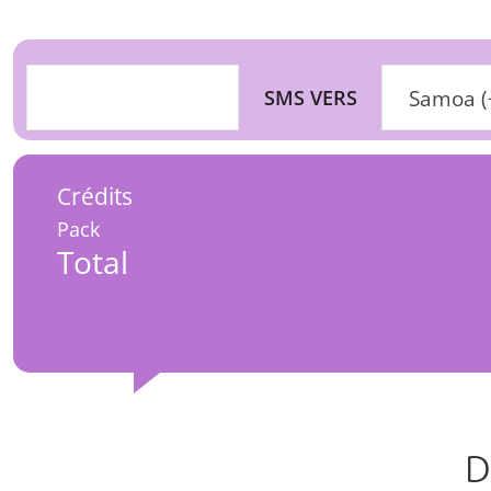
SMS VERS
Samoa (
Crédits
Pack
Total
D