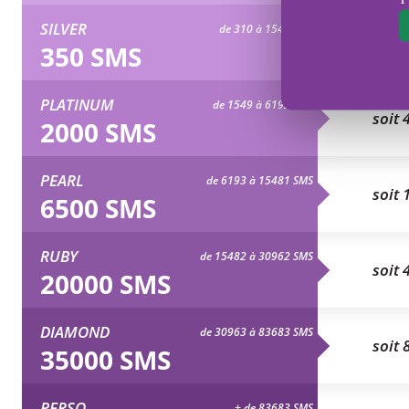
SILVER
de 310 à 1548 SMS
soit 
350 SMS
PLATINUM
de 1549 à 6192 SMS
soit 
2000 SMS
PEARL
de 6193 à 15481 SMS
soit 
6500 SMS
RUBY
de 15482 à 30962 SMS
soit 
20000 SMS
DIAMOND
de 30963 à 83683 SMS
soit 
35000 SMS
PERSO
+ de 83683 SMS