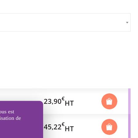
€
23,90
HT
ous est
isation de
€
45,22
HT