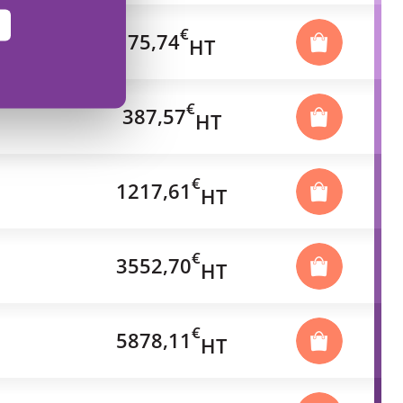
€
75,74
HT
€
387,57
HT
€
1217,61
HT
€
3552,70
HT
€
5878,11
HT