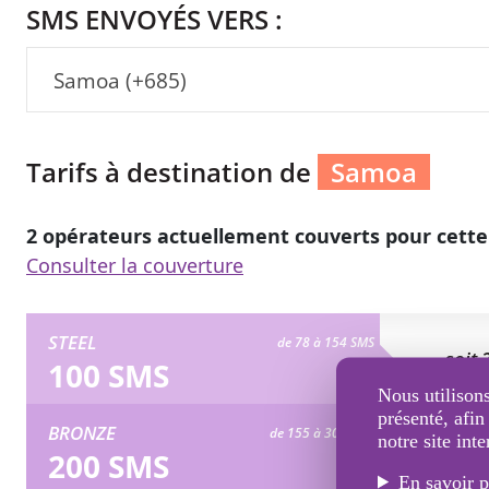
SMS ENVOYÉS VERS :
Samoa (+685)
Tarifs à destination de
Samoa
2 opérateurs actuellement couverts pour cette
Consulter la couverture
STEEL
de 78 à 154 SMS
soit 
100 SMS
Nous utilisons
présenté, afin
BRONZE
de 155 à 309 SMS
notre site inte
soit 
200 SMS
En savoir p