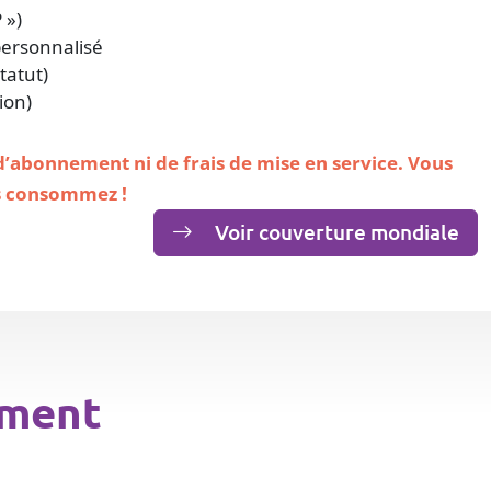
 »)
personnalisé
tatut)
ion)
 d’abonnement ni de frais de mise en service. Vous
s consommez !
Voir couverture mondiale
ement