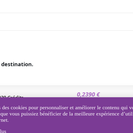
 destination.
0,2390 €
239 Crédits
HT / SMS
 des cookies pour personnaliser et améliorer le contenu qui v
 que vous puissiez bénéficier de la meilleure expérience d’util
0,2261 €
rnet.
478 Crédits
HT / SMS
lus