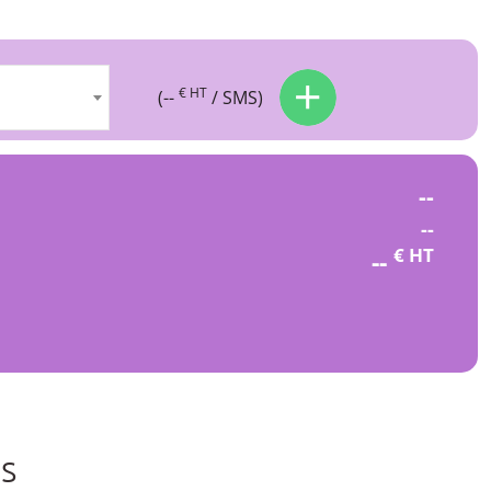
€ HT
(
--
/ SMS)
--
--
€ HT
--
ns