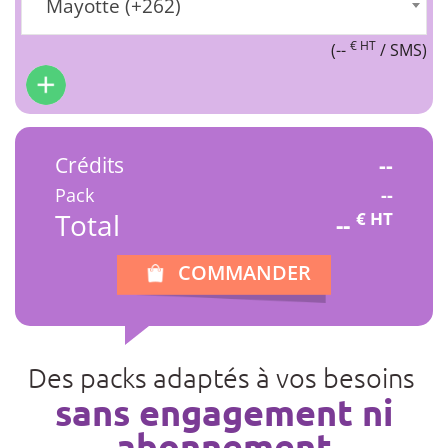
Mayotte (+262)
€ HT
(
--
/ SMS)
Crédits
--
Pack
--
Total
€ HT
--
COMMANDER
Des packs adaptés à vos besoins
sans engagement ni
abonnement