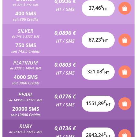
0,0936 €
de 374 à 747 SMS
€
37,46
HT / SMS
HT
400 SMS
soit 396 Crédits
SILVER
0,0896 €
de 748 à 3737 SMS
€
67,23
HT / SMS
HT
750 SMS
soit 742.5 Crédits
PLATINUM
0,0803 €
de 3738 à 14949 SMS
€
321,08
HT / SMS
HT
4000 SMS
soit 3960 Crédits
PEARL
0,0776 €
de 14950 à 37373 SMS
€
1551,89
HT / SMS
HT
20000 SMS
soit 19800 Crédits
RUBY
0,0736 €
de 37374 à 74747 SMS
€
2943,24
HT / SMS
HT