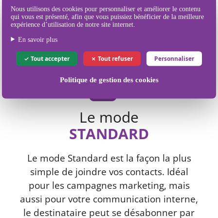
Nos différents
Nous utilisons des cookies pour personnaliser et améliorer le contenu
modes d'envoi de SMS
qui vous est présenté, afin que vous puissiez bénéficier de la meilleure
expérience d’utilisation de notre site internet.
En savoir plus
Tout accepter
Tout refuser
Personnaliser
Politique de gestion des cookies
Le mode
STANDARD
Le mode Standard est la façon la plus
simple de joindre vos contacts. Idéal
pour les campagnes marketing, mais
aussi pour votre communication interne,
le destinataire peut se désabonner par