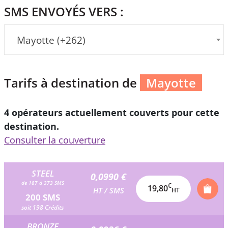
SMS ENVOYÉS VERS :
Mayotte (+262)
Tarifs à destination de
Mayotte
4 opérateurs actuellement couverts pour cette
destination.
Consulter la couverture
STEEL
0,0990 €
de 187 à 373 SMS
€
19,80
HT / SMS
HT
200 SMS
soit 198 Crédits
BRONZE