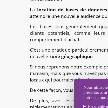
La
location de bases de données
atteindre une nouvelle audience qu
Ces bases sont généralement qualif
clients potentiels, comme leurs 
comportement d'achat.
C'est une pratique particulièreme
nouvelle
zone géographique
.
Si nous reprenons notre exemple pr
magasin, mais que vous n'avez pas 
locaux qui pourraient être intéressé
Nous utilisons
De cette façon, vous gagnez un temps
présenté, afin
notre site inte
De plus, avec les services de
SM
réglementations en vigueur, notam
En savoir p