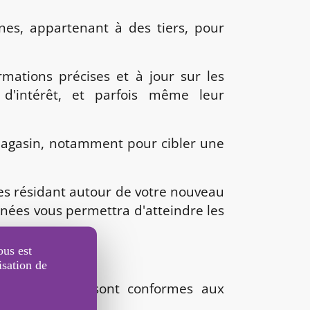
nes, appartenant à des tiers, pour
rmations précises et à jour sur les
s d'intérêt, et parfois même leur
magasin, notamment pour cibler une
es résidant autour de votre nouveau
nées vous permettra d'atteindre les
ous est
.
isation de
ées utilisées sont conformes aux
on des Données).