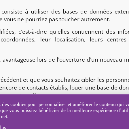
consiste à utiliser des bases de données exter
e vous ne pourriez pas toucher autrement.
iées, c'est-à-dire qu'elles contiennent des info
coordonnées, leur localisation, leurs centre
nt avantageuse lors de l'ouverture d'un nouveau 
écédent et que vous souhaitez cibler les personn
encore de contacts établis, louer une base de don
s par votre offre.
 des cookies pour personnaliser et améliorer le contenu qui v
 précieux ainsi qu'un public qualifié et plus large
 que vous puissiez bénéficier de la meilleure expérience d’util
rnet.
SBOX
, vous vous assurez que toutes les donn
ment le
RGPD
(Règlement Général sur la Protecti
lus