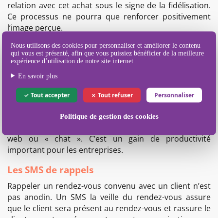
relation avec cet achat sous le signe de la fidélisation.
Ce processus ne pourra que renforcer positivement
l’image perçue.
Les SMS de suivi
Nous utilisons des cookies pour personnaliser et améliorer le contenu
qui vous est présenté, afin que vous puissiez bénéficier de la meilleure
expérience d’utilisation de notre site internet.
Le SMS de suivi est le canal idéal pour informer les
clients du résultat ou de l’état de leurs opérations
En savoir plus
(devis, commandes,…) ou de leurs démarches
Tout accepter
Tout refuser
Personnaliser
(réclamations, SAV, retours, …)
Les clients se sentent accompagnés. Ils évitent ainsi
Politique de gestion des cookies
solliciter les équipes par téléphone, email, formulaire
web ou « chat ». C’est un gain de productivité
important pour les entreprises.
Les SMS de rappels
Rappeler un rendez-vous convenu avec un client n’est
pas anodin. Un SMS la veille du rendez-vous assure
que le client sera présent au rendez-vous et rassure le