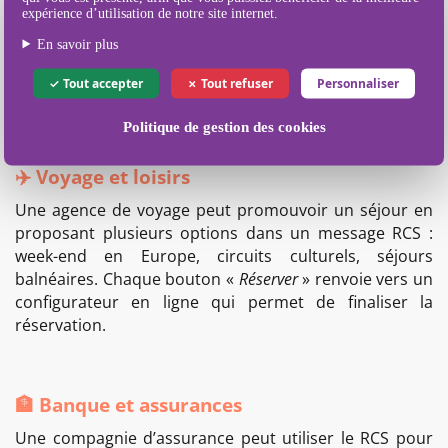
présentant trois articles soldés. Chaque visuel est
expérience d’utilisation de notre site internet.
accompagné d’un bouton «
Découvrir
» qui redirige vers
En savoir plus
la fiche produit correspondante. En un clic, le client
arrive directement sur la page concernée, sans passer
Tout accepter
Tout refuser
Personnaliser
par la navigation générale du site.
Politique de gestion des cookies
✈️ Voyage et loisirs
Une agence de voyage peut promouvoir un séjour en
proposant plusieurs options dans un message RCS :
week-end en Europe, circuits culturels, séjours
balnéaires. Chaque bouton «
Réserver
» renvoie vers un
configurateur en ligne qui permet de finaliser la
réservation.
🏦 Banque et assurances
Une compagnie d’assurance peut utiliser le RCS pour