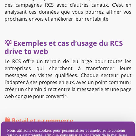
des campagnes RCS avec d’autres canaux. C’est en
analysant ces données que vous pourrez affiner vos
prochains envois et améliorer leur rentabilité.
💡 Exemples et cas d’usage du RCS
drive to web
Le RCS offre un terrain de jeu large pour toutes les
entreprises qui cherchent à transformer leurs
messages en visites qualifiées. Chaque secteur peut
l’adapter à ses propres enjeux, avec un point commun :
créer un chemin direct entre la messagerie et une page
web conçue pour convertir.
🛍️ Retail et e-commerce
Une enseigne de mode peut envoyer un carrousel
Nous utilisons des cookies pour personnaliser et améliorer le contenu
qui vous est présenté, afin que vous puissiez bénéficier de la meilleure