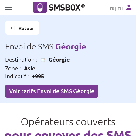
Panneau de gestion des cookies
FR
EN
Retour
Géorgie
Envoi de SMS
Destination :
Géorgie
Zone :
Asie
Indicatif :
+995
Voir tarifs Envoi de SMS Géorgie
Opérateurs couverts
pour envoyer des SMS