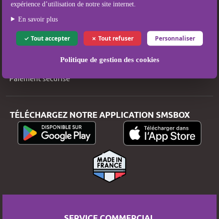
expérience d’utilisation de notre site internet.
Qui sommes-nous ?
En savoir plus
Mentions légales
Tout accepter
Tout refuser
Personnaliser
Conditions Générales d’Utilisation et de Vente
Politique de gestion des cookies
Politique de protection des données
Paiement sécurisé
TÉLÉCHARGEZ NOTRE APPLICATION SMSBOX
SERVICE COMMERCIAL