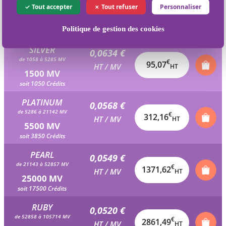
0,0662 €
Tout accepter
Tout refuser
Personnaliser
de 529 à 1057 MV
€
36,42
HT / MV
HT
550 MV
Politique de gestion des cookies
soit 385 Crédits
SILVER
0,0634 €
de 1058 à 5285 MV
€
95,07
HT / MV
HT
1500 MV
soit 1050 Crédits
PLATINUM
0,0568 €
de 5286 à 21142 MV
€
312,16
HT / MV
HT
5500 MV
soit 3850 Crédits
PEARL
0,0549 €
de 21143 à 52857 MV
€
1371,62
HT / MV
HT
25000 MV
soit 17500 Crédits
RUBY
0,0520 €
de 52858 à 105714 MV
€
2861,49
HT / MV
HT