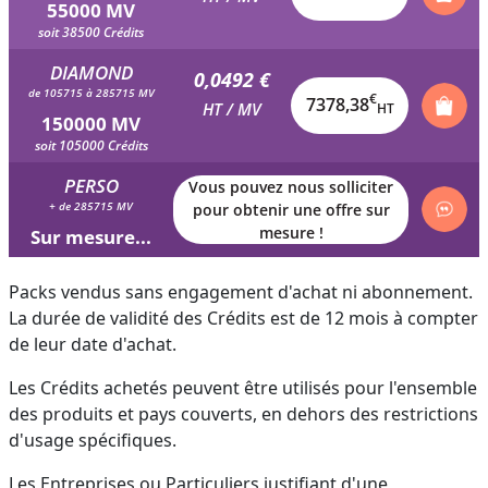
55000 MV
soit 38500 Crédits
DIAMOND
0,0492 €
de 105715 à 285715 MV
€
7378,38
HT / MV
HT
150000 MV
soit 105000 Crédits
PERSO
Vous pouvez nous solliciter
+ de 285715 MV
pour obtenir une offre sur
mesure !
Sur mesure...
Packs vendus sans engagement d'achat ni abonnement.
La durée de validité des Crédits est de 12 mois à compter
de leur date d'achat.
Les Crédits achetés peuvent être utilisés pour l'ensemble
des produits et pays couverts, en dehors des restrictions
d'usage spécifiques.
Les Entreprises ou Particuliers justifiant d'une