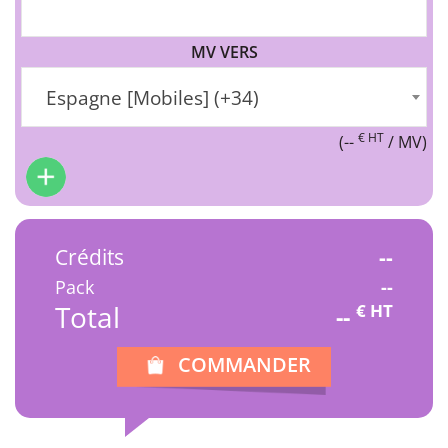
MV VERS
Espagne [Mobiles] (+34)
€ HT
(
--
/ MV)
Crédits
--
Pack
--
Total
€ HT
--
COMMANDER