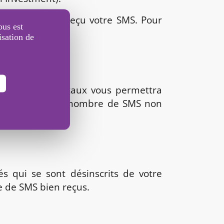
ue après avoir reçu votre SMS. Pour
ous est
inataires.
isation de
on aboutis. Ce taux vous permettra
 On divisera le nombre de SMS non
 qui se sont désinscrits de votre
e de SMS bien reçus.