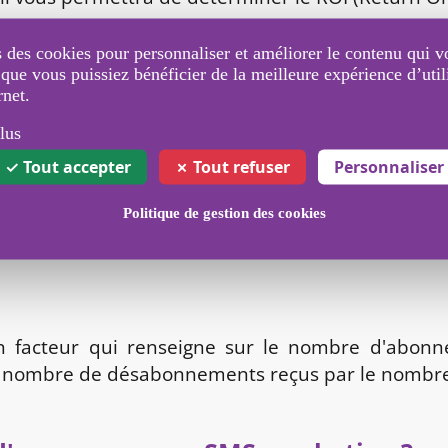
tage de personnes qui ont réalisé l'action attend
 des cookies pour personnaliser et améliorer le contenu qui v
e de réponses positives par le nombre total de dest
 que vous puissiez bénéficier de la meilleure expérience d’util
rnet.
lus
utrement appelé Hard
Tout accepter
Tout refuser
Personnaliser
un facteur qui désigne le pourcentage des SMS n
gnes SMS et de nettoyer votre base de données.
Politique de gestion des cookies
 envoyés.
facteur qui renseigne sur le nombre d'abonnés
 le nombre de désabonnements reçus par le nombr