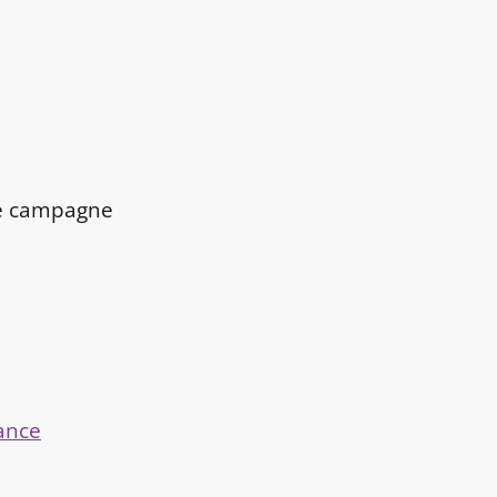
de campagne
rance