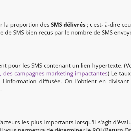
ur la proportion des
SMS délivrés
; c'est- à-dire ce
ombre de SMS bien reçus par le nombre de SMS envoy
ent pour les SMS contenant un lien hypertexte. (Vo
, des campagnes marketing impactantes
) Le tau
 l'information diffusée. On l'obtient en divisan
.
acteurs les plus importants lorsqu'il s'agit d'éva
r il vous permettra de déterminer le ROI (Return O