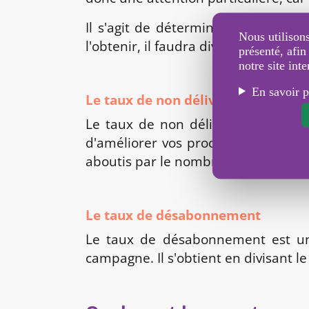
Il s'agit de déterminer le pourcen
Nous utilisons
l'obtenir, il faudra diviser le nombr
présenté, afin
notre site inte
En savoir p
Le taux de non délivrabilité ou a
Le taux de non délivrabilité est 
d'améliorer vos prochaines campa
aboutis par le nombre total de SMS
Le taux de désabonnement
Le taux de désabonnement est un 
campagne. Il s'obtient en divisant